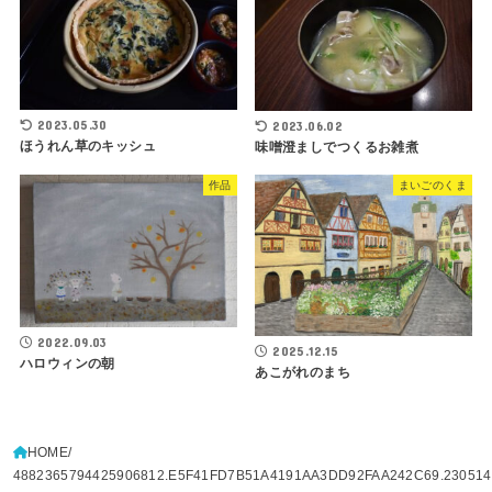
2023.05.30
2023.06.02
ほうれん草のキッシュ
味噌澄ましでつくるお雑煮
作品
まいごのくま
2022.09.03
2025.12.15
ハロウィンの朝
あこがれのまち
HOME
4882365794425906812.E5F41FD7B51A4191AA3DD92FAA242C69.230514