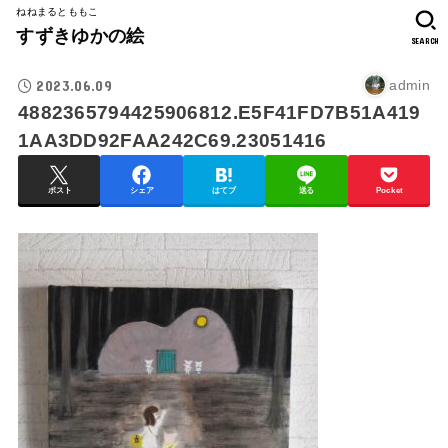
ねねまるとももこ
すずきゆかの絵
SEARCH
2023.06.09
admin
4882365794425906812.E5F41FD7B51A419
1AA3DD92FAA242C69.23051416
ポスト
シェア
はてブ
送る
Pocket